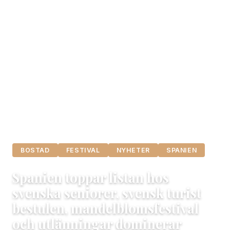
BOSTAD
FESTIVAL
NYHETER
SPANIEN
Spanien toppar listan hos
svenska seniorer, svensk turist
bestulen, mandelblomsfestival
och utlänningar dominerar