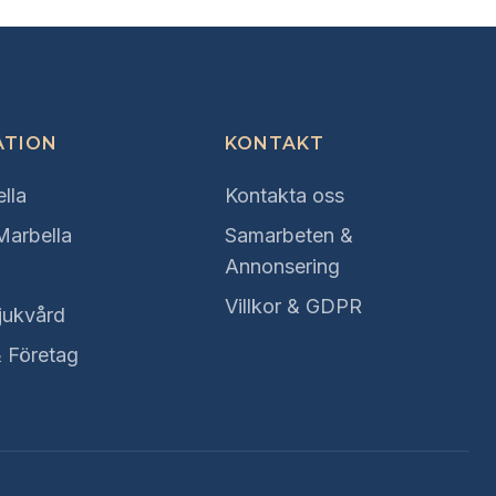
ATION
KONTAKT
lla
Kontakta oss
 Marbella
Samarbeten &
Annonsering
Villkor & GDPR
jukvård
& Företag