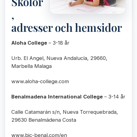
Skolor
,
adresser och hemsidor
Aloha College
– 3-18 år
Urb. El Angel, Nueva Andalucía, 29660,
Marbella Malaga
www.aloha-college.com
Benalmadena
International
College
– 3-14 år
Calle Catamarán s/n, Nueva Torrequebrada,
29630 Benalmádena Costa
www.bic-benal.com/en