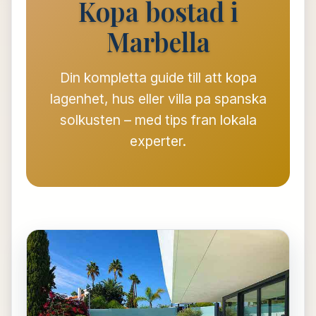
Kopa bostad i
Marbella
Din kompletta guide till att kopa
lagenhet, hus eller villa pa spanska
solkusten – med tips fran lokala
experter.