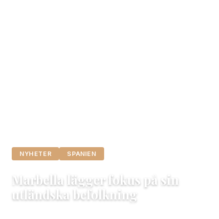
NYHETER
SPANIEN
Marbella lägger fokus på sin
utländska befolkning
11 juni, 2018
Maria
3 min läsning