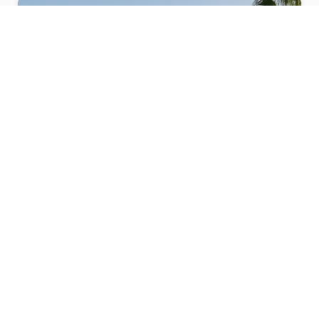
9 DEC, 2025
Nu kan du återigen hitta bostäder till
salu direkt på Marbella.se