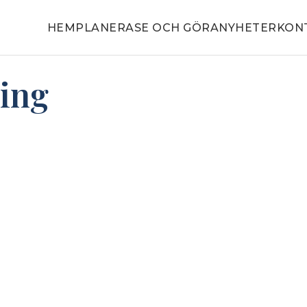
HEM
PLANERA
SE OCH GÖRA
NYHETER
KON
ing