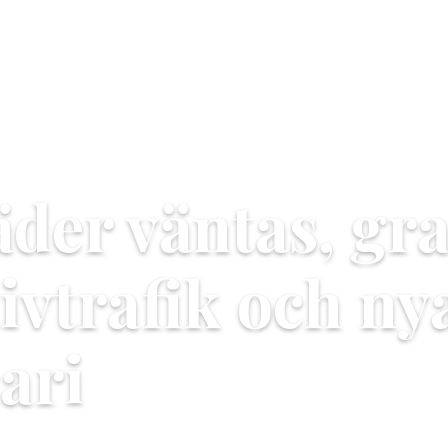
der väntas, gra
tivtrafik och ny
ari