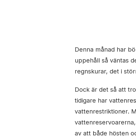
11 mars, 2022
Maria
Denna månad har börja
uppehåll så väntas d
regnskurar, det i stö
Dock är det så att tr
tidigare har vattenre
vattenrestriktioner. M
vattenreservoarerna,
av att både hösten och