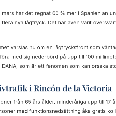
i mars har det regnat 60 % mer i Spanien än un
lera nya lågtryck. Det har även varit översvämn
met varslas nu om en lågtrycksfront som väntas
öra med sig nederbörd på upp till 100 millimeter
d DANA, som är ett fenomen som kan orsaka stor
ivtrafik i Rincón de la Victoria
ner från 65 års ålder, minderåriga upp till 17 å
soner med funktionsnedsättning åka gratis kolle