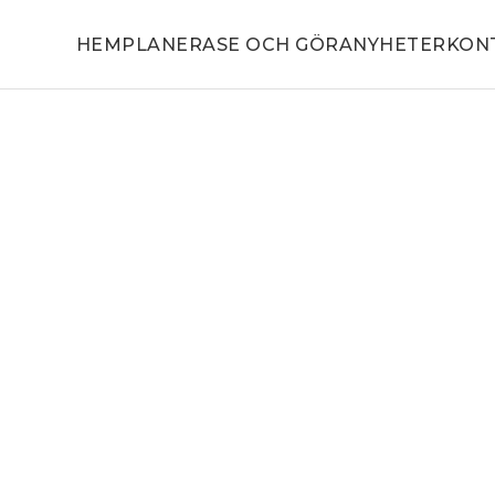
HEM
PLANERA
SE OCH GÖRA
NYHETER
KON