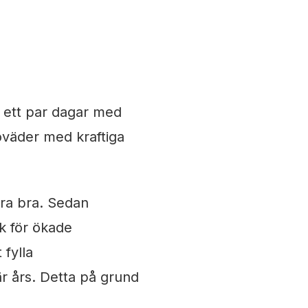
it ett par dagar med
oväder med kraftiga
ara bra. Sedan
sk för ökade
 fylla
r års. Detta på grund