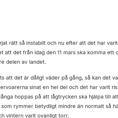
4 min läsning
t rätt så instabilt och nu efter att det har var
et att det från idag den 11 mars ska komma ett 
rre delen av landet.
ots att det är dåligt väder på gång, så kan det v
servoarerna sinat en hel del och det har varit ri
ånga hoppas på att lågtrycken ska hjälpa till att
 som rymmer betydligt mindre än normalt så hä
 vintern varit ovanligt torr.