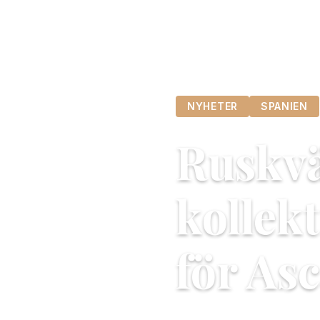
NYHETER
SPANIEN
Ruskvä
kollek
för Asc