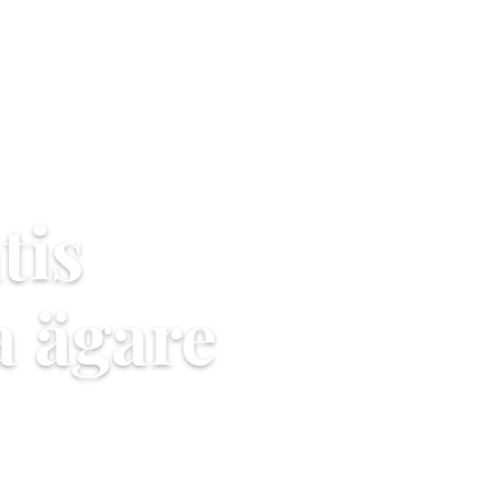
tis
a ägare