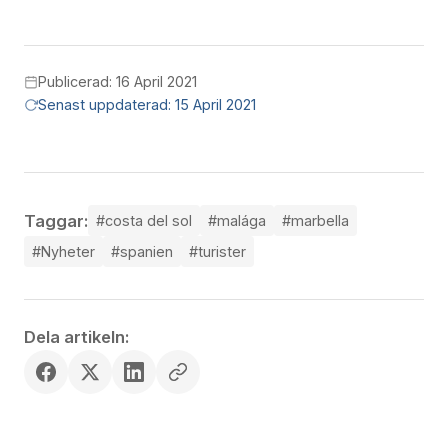
Publicerad: 16 April 2021
Senast uppdaterad: 15 April 2021
Taggar:
#costa del sol
#malága
#marbella
#Nyheter
#spanien
#turister
Dela artikeln: