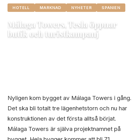
HOTELL
MARKNAD
NYHETER
SPANIEN
Málaga Towers, Tesla öppnar
butik och turistkampanj
16 april, 2021
Maria
3 min läsning
Nyligen kom bygget av Málaga Towers i gång.
Det ska bli totalt tre lägenhetstorn och nu har
konstruktionen av det första alltså börjat.
Málaga Towers är själva projektnamnet på
bygget. Hela bygger kommer att bli 71