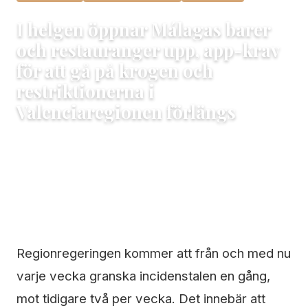
I helgen öppnar Málagas barer
och restauranger upp, app-krav
för att gå på krogen och
restriktionerna i
Valenciaregionen förlängs
12 februari, 2021
Maria
3 min läsning
Regionregeringen kommer att från och med nu
varje vecka granska incidenstalen en gång,
mot tidigare två per vecka. Det innebär att