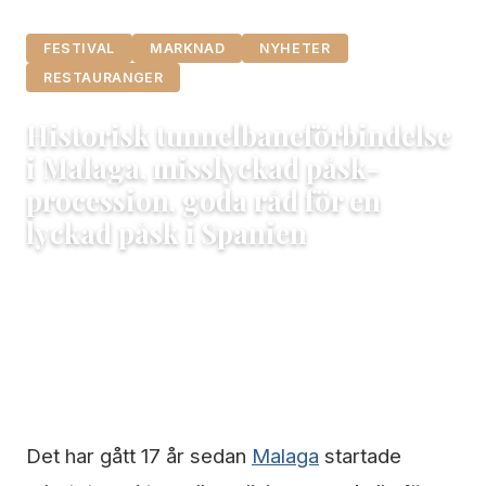
FESTIVAL
MARKNAD
NYHETER
RESTAURANGER
Historisk tunnelbaneförbindelse
i Malaga, misslyckad påsk-
procession, goda råd för en
lyckad påsk i Spanien
4 april, 2023
Maria
4 min läsning
Det har gått 17 år sedan
Malaga
startade