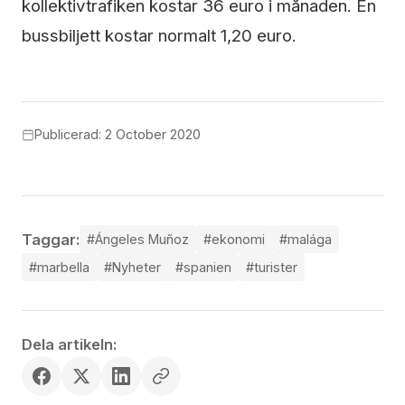
kollektivtrafiken kostar 36 euro i månaden. En
bussbiljett kostar normalt 1,20 euro.
Publicerad: 2 October 2020
Taggar:
#Ángeles Muñoz
#ekonomi
#malága
#marbella
#Nyheter
#spanien
#turister
Dela artikeln: