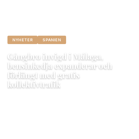
NYHETER
SPANIEN
Gångbro invigd i Málaga,
bensinkedja expanderar och
förlängt med gratis
kollektivtrafik
2 oktober, 2020
Maria
3 min läsning