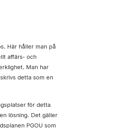
os. Här håller man på
lt affärs- och
verklighet. Man har
beskrivs detta som en
gsplatser för detta
en lösning. Det gäller
 stadsplanen PGOU som