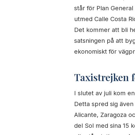
står för Plan Genera
utmed Calle Costa R
Det kommer att bli hel
satsningen på att by
ekonomiskt för vägpr
Taxistrejken f
I slutet av juli kom e
Detta spred sig även 
Alicante, Zaragoza oc
del Sol med sina 15 k