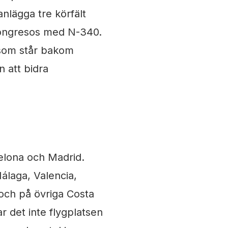
nlägga tre körfält
Congresos med N-340.
g som står bakom
 att bidra
rcelona och Madrid.
Málaga, Valencia,
 och på övriga Costa
r det inte flygplatsen