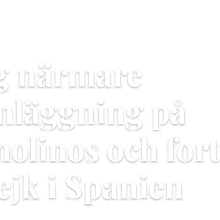
eg närmare
nläggning på
olinos och fort
ejk i Spanien