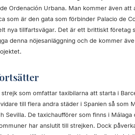
l de Ordenación Urbana. Man kommer även att a
ica som är den gata som förbinder Palacio de 
t nya tillfartsvägar. Det är ett brittiskt företa
gga denna nöjesanläggning och de kommer även
ojektet.
ortsätter
n strejk som omfattar taxibilarna att starta i Ba
vidare till flera andra städer i Spanien så som 
h Sevilla. De taxichaufförer som finns i Málaga
ommuner har anslutit till strejken. Dock påverka