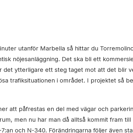
3 min läsning
nuter utanför Marbella så hittar du Torremolin
tisk nöjesanläggning. Det ska bli ett kommersiel
 det ytterligare ett steg taget mot att det blir 
 lösa trafiksituationen i området. I projektet så 
er att påfrestas en del med vägar och parkerin
rum, men nu har man då alltså kommit fram till 
 AP-7:an och N-340. Förändringarna följer även