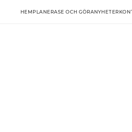
HEM
PLANERA
SE OCH GÖRA
NYHETER
KON