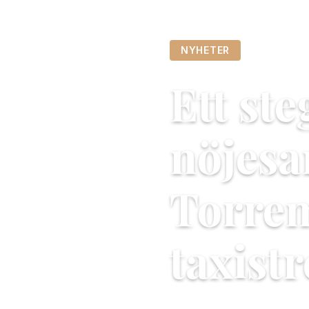
NYHETER
Ett st
nöjesa
Torrem
taxistr