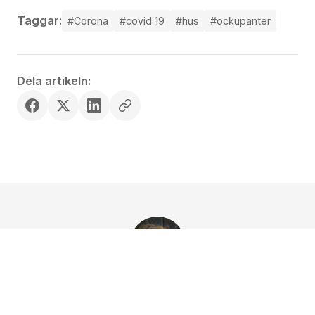
Taggar:
#Corona
#covid 19
#hus
#ockupanter
Dela artikeln:
SKRIVEN AV
Maria