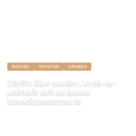
BOSTAD
NYHETER
SPANIEN
Därför ökar antalet Covid-19-
smittade och nu kastas
husockupanterna ut
18 september, 2020
Maria
4 min läsning