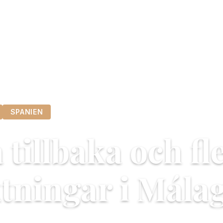
SPANIEN
tillbaka och fl
ktningar i Mála