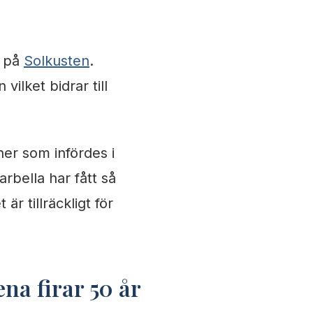
t på
Solkusten
.
vilket bidrar till
ner som infördes i
rbella har fått så
r tillräckligt för
na firar 50 år