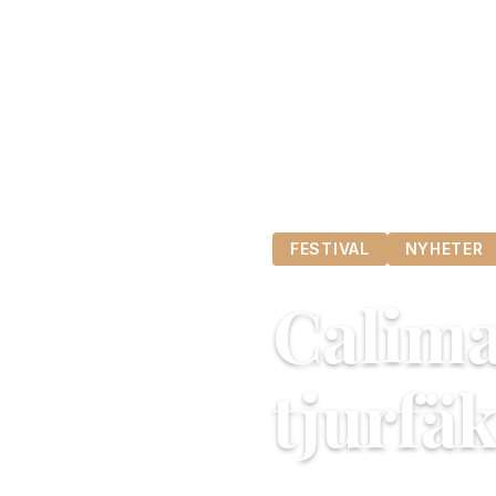
FESTIVAL
NYHETER
Calima 
tjurfä