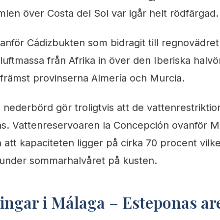
mlen över Costa del Sol var igår helt rödfärgad.
vanför Cádizbukten som bidragit till regnovädre
uftmassa från Afrika in över den Iberiska halvön 
 främst provinserna Almería och Murcia.
ederbörd gör troligtvis att de vattenrestriktio
as. Vattenreservoaren la Concepción ovanför Ma
tt kapaciteten ligger på cirka 70 procent vilket ä
under sommarhalvåret på kusten.
ningar i Málaga – Esteponas are