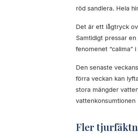
röd sandlera. Hela hi
Det är ett lågtryck o
Samtidigt pressar en l
fenomenet “calima” i
Den senaste veckans n
förra veckan kan lyft
stora mängder vatten a
vattenkonsumtionen 
Fler tjurfäkt