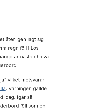
et åter igen lagt sig
m regn föll i Los
ängd är nästan halva
derbörd,
a” vilket motsvarar
lla
. Varningen gällde
d idag. Igår så
ederbörd föll som en