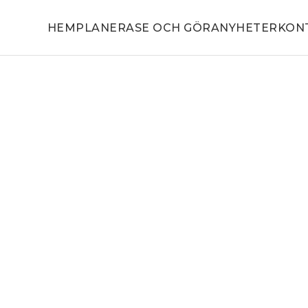
HEM
PLANERA
SE OCH GÖRA
NYHETER
KON