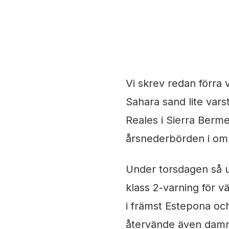
25 mars, 2022
Maria
Vi skrev redan förra
Sahara sand lite vars
Reales i Sierra Berm
årsnederbörden i om
Under torsdagen så u
klass 2-varning för v
i främst Estepona och
återvände även dammo