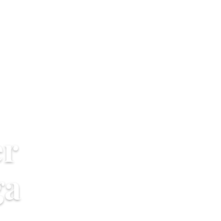
er
ga