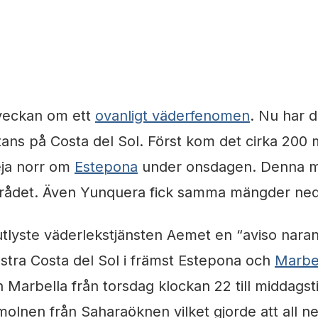
4 min läsning
 veckan om ett
ovanligt väderfenomen
. Nu har d
tans på Costa del Sol. Först kom det cirka 200 m
eja norr om
Estepona
under onsdagen. Denna m
rådet. Även Yunquera fick samma mängder ne
tlyste väderlekstjänsten Aemet en “aviso naranj
ästra Costa del Sol i främst Estepona och
Marbe
 Marbella från torsdag klockan 22 till middagsti
lnen från Saharaöknen vilket gjorde att all n