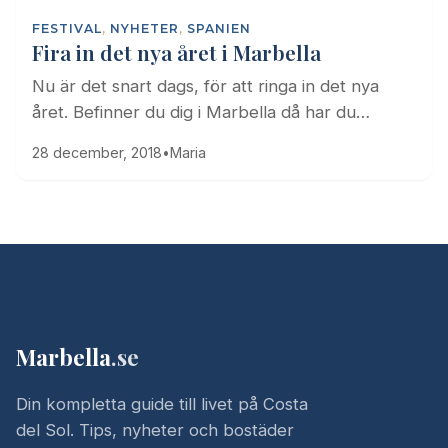
FESTIVAL
,
NYHETER
,
SPANIEN
Fira in det nya året i Marbella
Nu är det snart dags, för att ringa in det nya
året. Befinner du dig i Marbella då har du…
28 december, 2018
•
Maria
Marbella
.se
Din kompletta guide till livet på Costa
del Sol. Tips, nyheter och bostäder