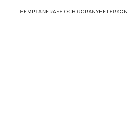
HEM
PLANERA
SE OCH GÖRA
NYHETER
KON