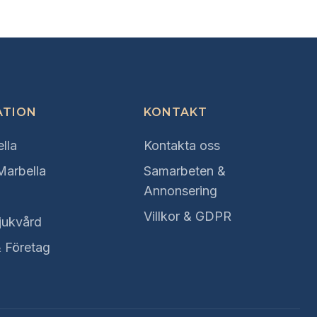
ATION
KONTAKT
lla
Kontakta oss
 Marbella
Samarbeten &
Annonsering
Villkor & GDPR
jukvård
& Företag