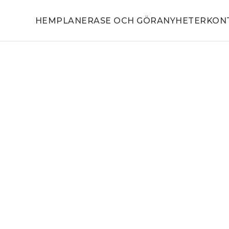
HEM
PLANERA
SE OCH GÖRA
NYHETER
KON