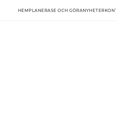
HEM
PLANERA
SE OCH GÖRA
NYHETER
KON