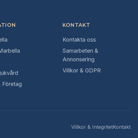
ATION
KONTAKT
lla
Kontakta oss
 Marbella
Samarbeten &
Annonsering
Villkor & GDPR
jukvård
& Företag
Villkor & Integritet
Kontakt