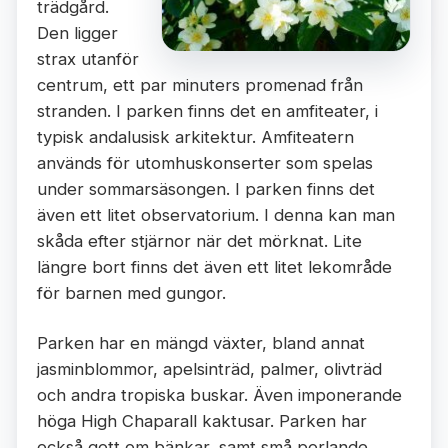
trädgård.
Den ligger
strax utanför
centrum, ett par minuters promenad från
stranden. I parken finns det en amfiteater, i
typisk andalusisk arkitektur. Amfiteatern
används för utomhuskonserter som spelas
under sommarsäsongen. I parken finns det
även ett litet observatorium. I denna kan man
skåda efter stjärnor när det mörknat. Lite
längre bort finns det även ett litet lekområde
för barnen med gungor.
Parken har en mängd växter, bland annat
jasminblommor, apelsinträd, palmer, olivträd
och andra tropiska buskar. Även imponerande
höga High Chaparall kaktusar. Parken har
också gott om bänkar, samt små porlande